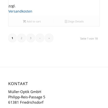
zzgl.
Versandkosten
Add to cart
Zeige Details
1
2
3
›
»
Seite 1 von 18
KONTAKT
Müller-Optik GmbH
Philipp-Reis-Passage 5
61381 Friedrichsdorf