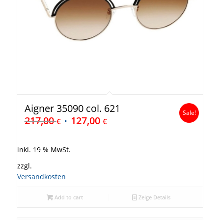
Aigner 35090 col. 621
Sale!
217,00
127,00
€
€
inkl. 19 % MwSt.
zzgl.
Versandkosten
Add to cart
Zeige Details