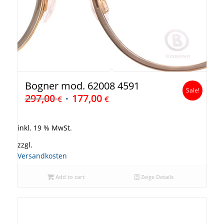
Bogner mod. 62008 4591
Sale!
297,00
177,00
€
€
inkl. 19 % MwSt.
zzgl.
Versandkosten
Add to cart
Zeige Details