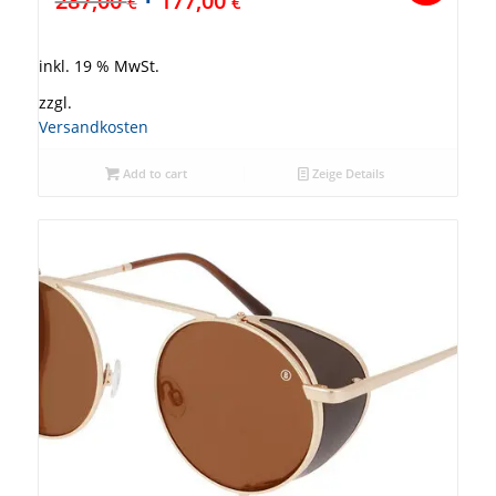
287,00
177,00
€
€
inkl. 19 % MwSt.
zzgl.
Versandkosten
Add to cart
Zeige Details