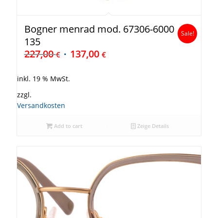
Bogner menrad mod. 67306-6000
Sale!
135
227,00
137,00
€
€
inkl. 19 % MwSt.
zzgl.
Versandkosten
Add to cart
Zeige Details