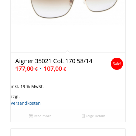
Aigner 35021 Col. 170 58/14
Sale!
177,00
107,00
€
€
inkl. 19 % MwSt.
zzgl.
Versandkosten
Read more
Zeige Details