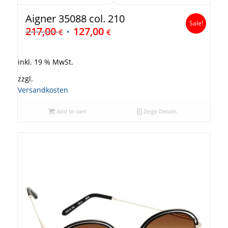
Aigner 35088 col. 210
Sale!
217,00
127,00
€
€
inkl. 19 % MwSt.
zzgl.
Versandkosten
Add to cart
Zeige Details