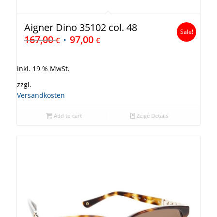
Aigner Dino 35102 col. 48
Sale!
167,00
97,00
€
€
inkl. 19 % MwSt.
zzgl.
Versandkosten
Add to cart
Zeige Details