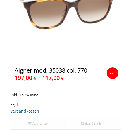
Aigner mod. 35038 col. 770
Sale!
197,00
117,00
€
€
inkl. 19 % MwSt.
zzgl.
Versandkosten
Add to cart
Zeige Details