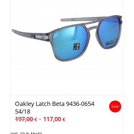
Oakley Latch Beta 9436-0654
Sale!
54/18
197,00
117,00
€
€
inkl. 19 % MwSt.