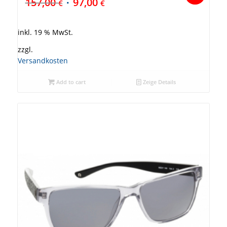
157,00
97,00
€
€
inkl. 19 % MwSt.
zzgl.
Versandkosten
Add to cart
Zeige Details