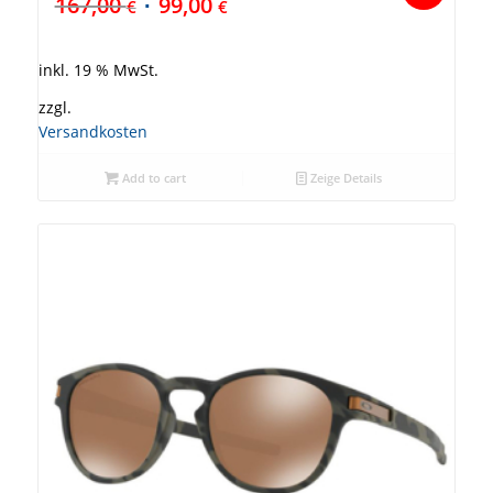
167,00
99,00
€
€
inkl. 19 % MwSt.
zzgl.
Versandkosten
Add to cart
Zeige Details