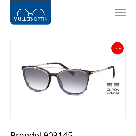
Sale!
Brendel 903145