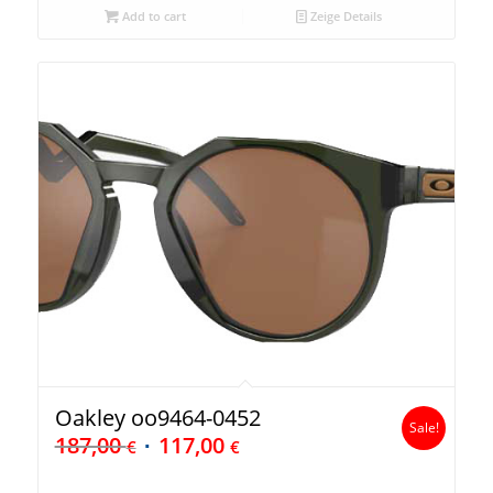
Add to cart
Zeige Details
Oakley oo9464-0452
Sale!
187,00
117,00
€
€