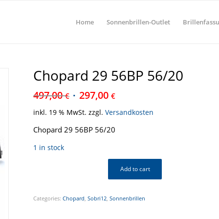
Home
Sonnenbrillen-Outlet
Brillenfass
Chopard 29 56BP 56/20
497,00
297,00
€
€
inkl. 19 % MwSt.
zzgl.
Versandkosten
Chopard 29 56BP 56/20
1 in stock
Add to cart
Categories:
Chopard
,
Sobri12
,
Sonnenbrillen