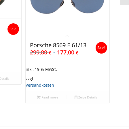
Sale!
Porsche 8569 E 61/13
Sale!
299,00
177,00
€
€
inkl. 19 % MwSt.
zzgl.
Details
Versandkosten
Read more
Zeige Details