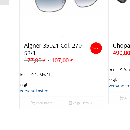
Aigner 35021 Col. 270
Chopa
Sale!
490,0
58/1
177,00
107,00
€
€
inkl. 19 %
inkl. 19 % MwSt.
zzgl.
zzgl.
Versandko
Versandkosten
Add
Read more
Zeige Details