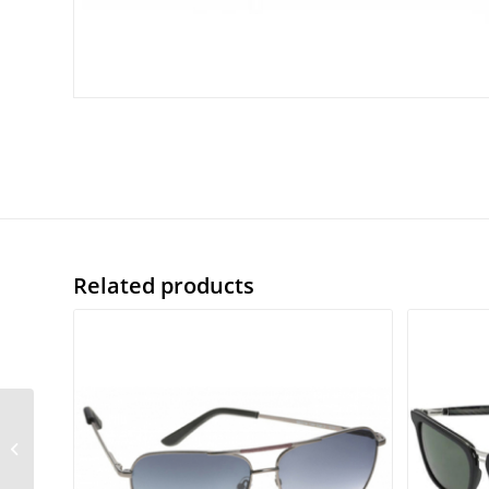
Related products
Chopard 235 703P
54/19