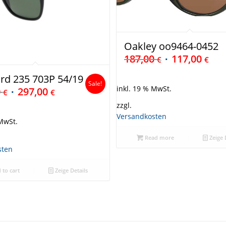
Oakley oo9464-0452
187,00
117,00
€
€
rd 235 703P 54/19
Sale!
inkl. 19 % MwSt.
0
297,00
€
€
zzgl.
Versandkosten
 MwSt.
Read more
Zeige 
sten
 to cart
Zeige Details