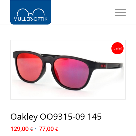
Sale!
Oakley OO9315-09 145
129,00
77,00
€
€