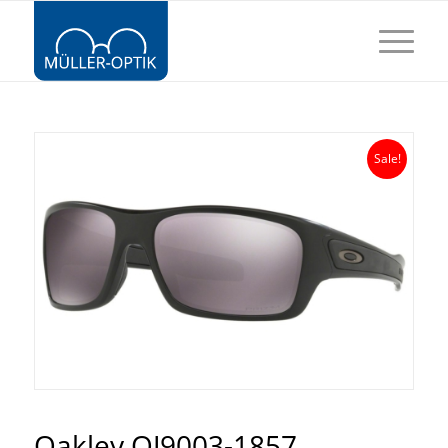
Sale!
Oakley OJ9003-1857