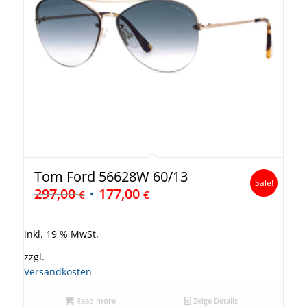
Tom Ford 56628W 60/13
Sale!
297,00
177,00
€
€
inkl. 19 % MwSt.
zzgl.
Versandkosten
Read more
Zeige Details