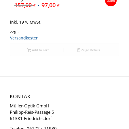
Sale!
157,00
97,00
€
€
inkl. 19 % MwSt.
zzgl.
Versandkosten
Add to cart
Zeige Details
KONTAKT
Müller-Optik GmbH
Philipp-Reis-Passage 5
61381 Friedrichsdorf
Telefon: 06172 / 71930