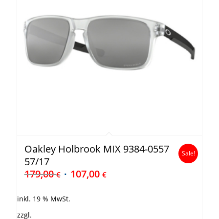
Oakley Holbrook MIX 9384-0557
Sale!
57/17
179,00
107,00
€
€
inkl. 19 % MwSt.
zzgl.