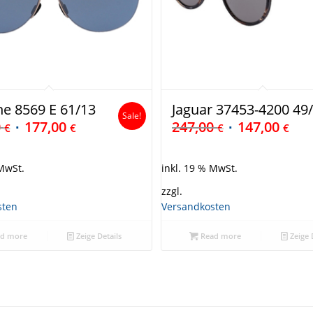
e 8569 E 61/13
Jaguar 37453-4200 49
Sale!
0
177,00
247,00
147,00
€
€
€
€
 MwSt.
inkl. 19 % MwSt.
zzgl.
sten
Versandkosten
d more
Zeige Details
Read more
Zeige 