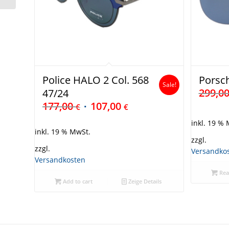
Police HALO 2 Col. 568
Porsch
Sale!
299,0
47/24
177,00
107,00
€
€
inkl. 19 %
inkl. 19 % MwSt.
zzgl.
zzgl.
Versandko
Versandkosten
Rea
Add to cart
Zeige Details