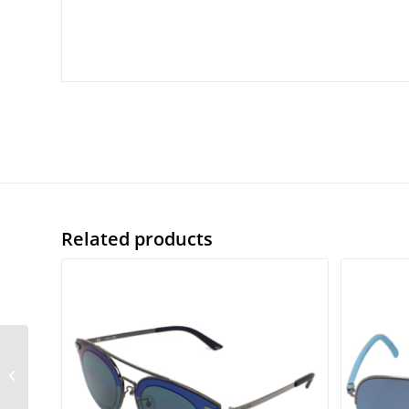
Related products
Oakley Latch Beta
9436-0654 54/18