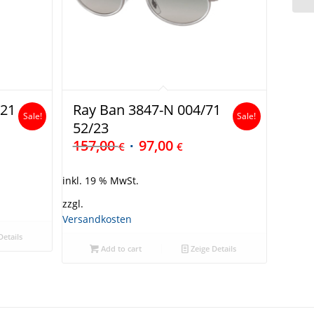
/21
Ray Ban 3847-N 004/71
Sale!
Sale!
52/23
157,00
97,00
€
€
inkl. 19 % MwSt.
zzgl.
Versandkosten
Details
Add to cart
Zeige Details