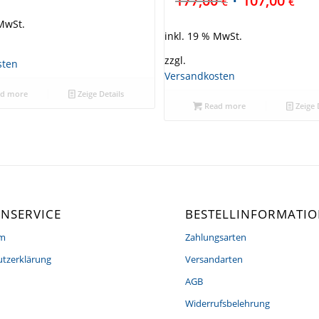
177,00
107,00
€
€
 MwSt.
inkl. 19 % MwSt.
zzgl.
sten
Versandkosten
d more
Zeige Details
Read more
Zeige 
NSERVICE
BESTELLINFORMATI
um
Zahlungsarten
tzerklärung
Versandarten
AGB
Widerrufsbelehrung