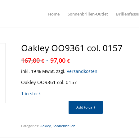
Home
Sonnenbrillen-Outlet
Brillenfass
Oakley OO9361 col. 0157
167,00
97,00
€
€
inkl. 19 % MwSt.
zzgl.
Versandkosten
Oakley OO9361 col. 0157
1 in stock
Add to cart
Categories:
Oakley
,
Sonnenbrillen