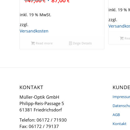
147,00
87,00
€
€
inkl. 19 %
inkl. 19 % MwSt.
zzgl.
zzgl.
Versandko
Versandkosten
Rea
Read more
Zeige Details
KONTAKT
KUNDE
Müller-Optik GmbH
Impress
Philipp-Reis-Passage 5
Datenschu
61381 Friedrichsdorf
AGB
Telefon: 06172 / 71930
Kontakt
Fax: 06172 / 79137