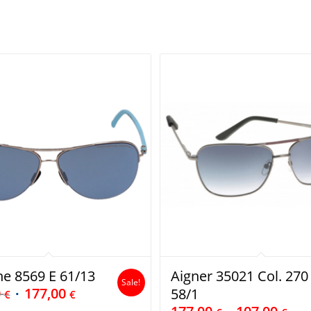
e 8569 E 61/13
Aigner 35021 Col. 270
Sale!
0
177,00
58/1
€
€