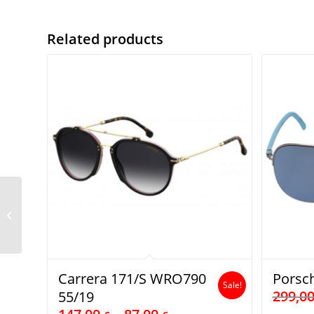
Related products
Oakley OJ9003-1857
Carrera 171/S WRO790
Porsch
Sale!
299,0
55/19