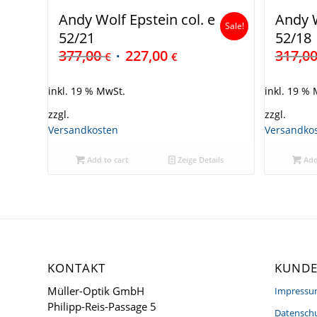
Andy Wolf Epstein col. e
Andy W
Sale!
52/21
52/18
377,00
227,00
317,0
€
€
inkl. 19 % MwSt.
inkl. 19 %
zzgl.
zzgl.
Versandkosten
Versandko
Add to cart
Zeige Details
Add
KONTAKT
KUNDE
Müller-Optik GmbH
Impress
Philipp-Reis-Passage 5
Datenschu