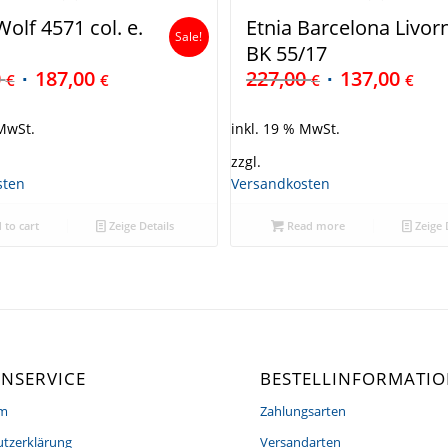
olf 4571 col. e.
Etnia Barcelona Livor
Sale!
BK 55/17
0
187,00
227,00
137,00
€
€
€
€
 MwSt.
inkl. 19 % MwSt.
zzgl.
sten
Versandkosten
 to cart
Zeige Details
Read more
Zeige 
NSERVICE
BESTELLINFORMATI
um
Zahlungsarten
tzerklärung
Versandarten