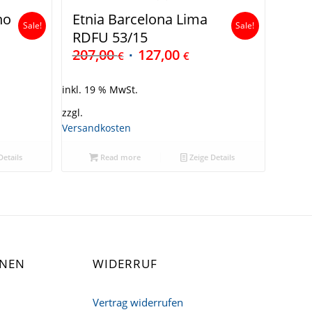
no
Etnia Barcelona Lima
Sale!
Sale!
RDFU 53/15
207,00
127,00
€
€
inkl. 19 % MwSt.
zzgl.
Versandkosten
Details
Read more
Zeige Details
ONEN
WIDERRUF
Vertrag widerrufen