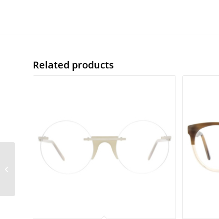
Related products
Blackfin Worcester
BF911 col.1283