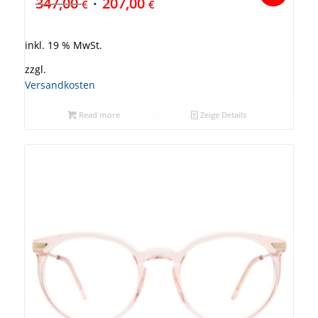
347,00
207,00
€
€
inkl. 19 % MwSt.
zzgl.
Versandkosten
Read more
Zeige Details