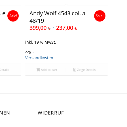
. e
Andy Wolf 4543 col. a
Sale!
Sale!
48/19
399,00
237,00
€
€
inkl. 19 % MwSt.
zzgl.
Versandkosten
Details
Add to cart
Zeige Details
ONEN
WIDERRUF