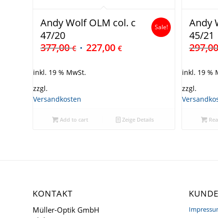
Andy Wolf OLM col. c
Andy W
Sale!
47/20
45/21
377,00
227,00
297,0
€
€
inkl. 19 % MwSt.
inkl. 19 %
zzgl.
zzgl.
Versandkosten
Versandko
Add to cart
Zeige Details
Rea
KONTAKT
KUNDE
Müller-Optik GmbH
Impress