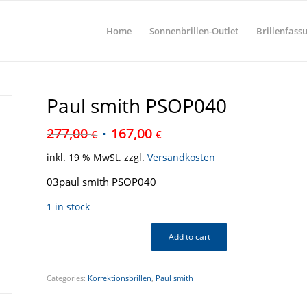
Home
Sonnenbrillen-Outlet
Brillenfass
Paul smith PSOP040
277,00
167,00
€
€
inkl. 19 % MwSt.
zzgl.
Versandkosten
03paul smith PSOP040
1 in stock
Add to cart
Categories:
Korrektionsbrillen
,
Paul smith