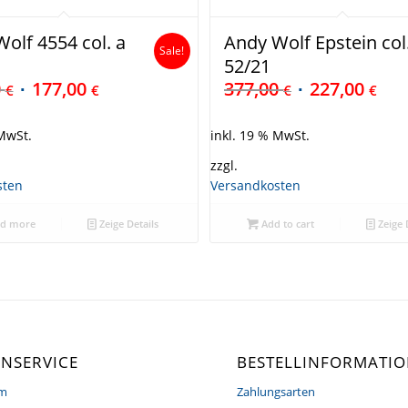
olf 4554 col. a
Andy Wolf Epstein col
Sale!
52/21
0
177,00
377,00
227,00
€
€
€
€
 MwSt.
inkl. 19 % MwSt.
zzgl.
sten
Versandkosten
d more
Zeige Details
Add to cart
Zeige 
NSERVICE
BESTELLINFORMATI
um
Zahlungsarten