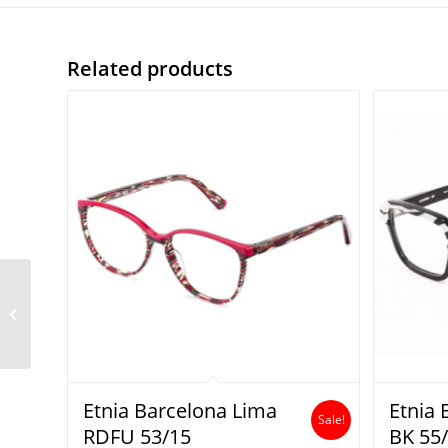
Related products
Paul smith Archer
(V2)PSOP013 v2
Etnia Barcelona Lima
Etnia 
Sale!
RDFU 53/15
BK 55