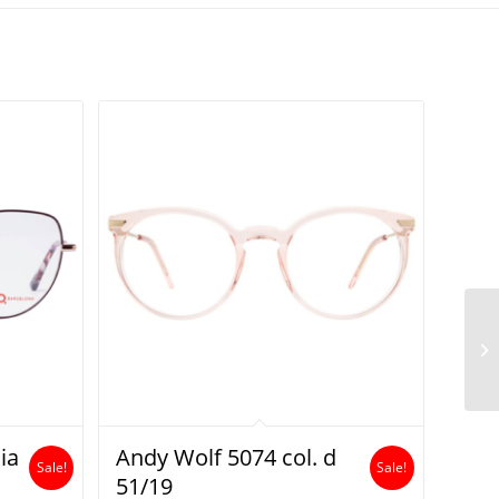
ia
Andy Wolf 5074 col. d
Sale!
Sale!
51/19