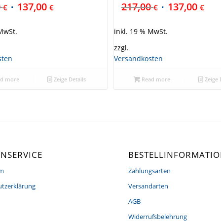
0
137,00
217,00
137,00
€
€
€
€
 MwSt.
inkl. 19 % MwSt.
zzgl.
sten
Versandkosten
d more
Zeige Details
Read more
Zeige 
NSERVICE
BESTELLINFORMATI
um
Zahlungsarten
tzerklärung
Versandarten
AGB
Widerrufsbelehrung