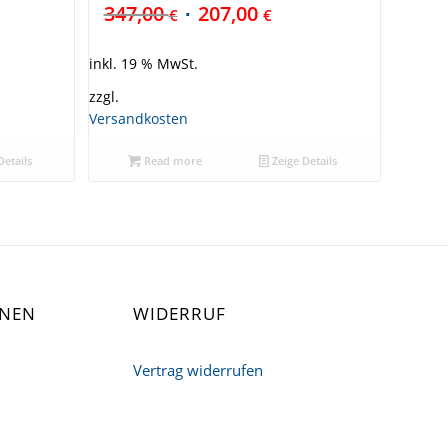
347,00
207,00
€
€
inkl. 19 % MwSt.
zzgl.
Versandkosten
Details
Read more
Zeige Details
ONEN
WIDERRUF
Vertrag widerrufen