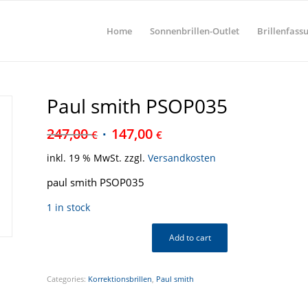
Home
Sonnenbrillen-Outlet
Brillenfass
Paul smith PSOP035
247,00
147,00
€
€
inkl. 19 % MwSt.
zzgl.
Versandkosten
paul smith PSOP035
1 in stock
Add to cart
Categories:
Korrektionsbrillen
,
Paul smith