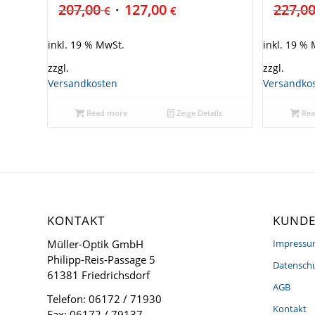
207,00
127,00
227,0
€
€
inkl. 19 % MwSt.
inkl. 19 %
zzgl.
zzgl.
Versandkosten
Versandko
Read more
Zeige Details
Rea
KONTAKT
KUNDE
Müller-Optik GmbH
Impress
Philipp-Reis-Passage 5
Datenschu
61381 Friedrichsdorf
AGB
Telefon: 06172 / 71930
Kontakt
Fax: 06172 / 79137