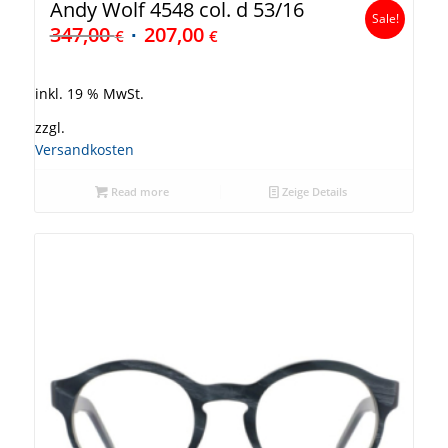
Andy Wolf 4548 col. d 53/16
Sale!
347,00
207,00
€
€
inkl. 19 % MwSt.
zzgl.
Versandkosten
Read more
Zeige Details