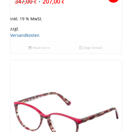
347,00
207,00
€
€
inkl. 19 % MwSt.
zzgl.
Versandkosten
Read more
Zeige Details