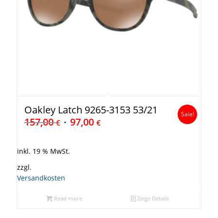
Oakley Latch 9265-3153 53/21
Sale!
157,00
97,00
€
€
inkl. 19 % MwSt.
zzgl.
Versandkosten
Read more
Zeige Details