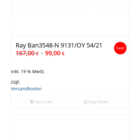
Ray Ban3548-N 9131/OY 54/21
Sale!
167,00
99,00
€
€
inkl. 19 % MwSt.
zzgl.
Versandkosten
Add to cart
Zeige Details