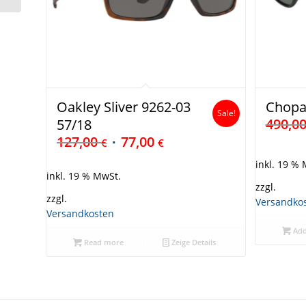
Oakley Sliver 9262-03
Chopa
Sale!
490,0
57/18
127,00
77,00
€
€
inkl. 19 %
inkl. 19 % MwSt.
zzgl.
zzgl.
Versandko
Versandkosten
Add
Read more
Zeige Details