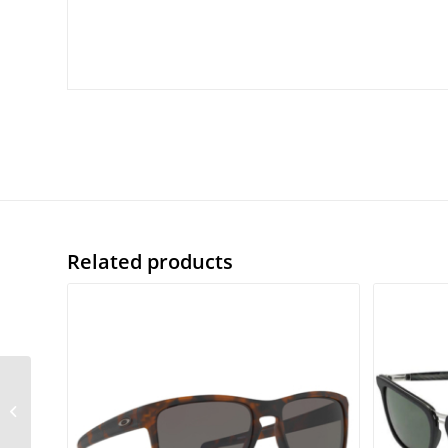
Related products
Etnia Barcelona Tarsila
CACBZ0028