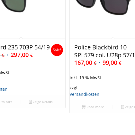
rd 235 703P 54/19
Police Blackbird 10
Sale!
0
297,00
SPL579 col. U28p 57/
€
€
167,00
99,00
€
€
 MwSt.
inkl. 19 % MwSt.
zzgl.
sten
Versandkosten
 to cart
Zeige Details
Read more
Zeige 