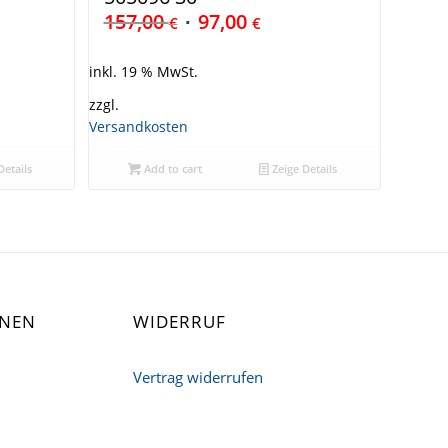
157,00
97,00
€
€
inkl. 19 % MwSt.
zzgl.
Versandkosten
Details
Add to cart
Zeige Details
ONEN
WIDERRUF
Vertrag widerrufen