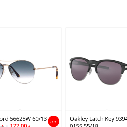
ord 56628W 60/13
Oakley Latch Key 939
Sale!
0
177,00
0155 55/18
€
€