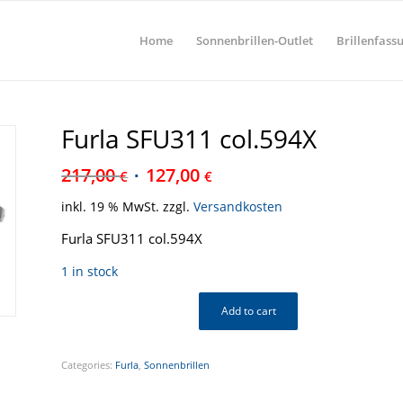
Home
Sonnenbrillen-Outlet
Brillenfass
Furla SFU311 col.594X
217,00
127,00
€
€
inkl. 19 % MwSt.
zzgl.
Versandkosten
Furla SFU311 col.594X
1 in stock
Add to cart
Categories:
Furla
,
Sonnenbrillen