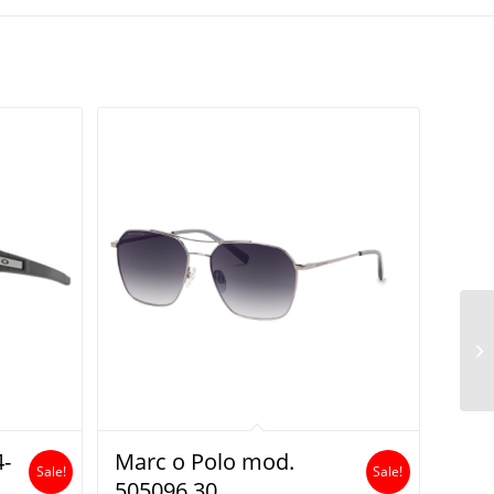
4-
Marc o Polo mod.
Sale!
Sale!
505096 30