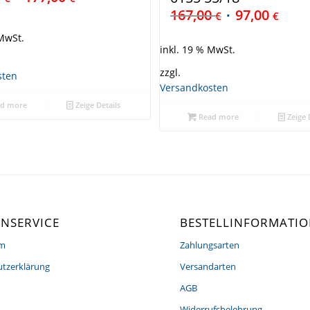
167,00
97,00
€
€
 MwSt.
inkl. 19 % MwSt.
zzgl.
sten
Versandkosten
d more
Zeige Details
Read more
Zeige 
NSERVICE
BESTELLINFORMATI
um
Zahlungsarten
tzerklärung
Versandarten
AGB
Widerrufsbelehrung