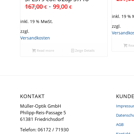
167,00
99,00
€
€
inkl. 19 %
inkl. 19 % MwSt.
zzgl.
zzgl.
Versandko
Versandkosten
Rea
Read more
Zeige Details
KONTAKT
KUNDE
Müller-Optik GmbH
Impress
Philipp-Reis-Passage 5
Datenschu
61381 Friedrichsdorf
AGB
Telefon: 06172 / 71930
Kontakt