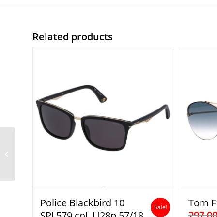
Related products
ic! berlin Attila col. L
Police Blackbird 10
Tom F
Sale!
297,0
SPL579 col. U28p 57/18