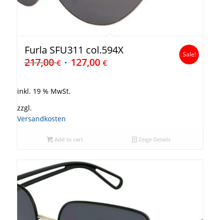
Furla SFU311 col.594X
Sale!
217,00
127,00
€
€
inkl. 19 % MwSt.
zzgl.
Versandkosten
Add to cart
Zeige Details