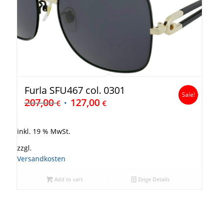
Furla SFU467 col. 0301
Sale!
207,00
127,00
€
€
inkl. 19 % MwSt.
zzgl.
Versandkosten
Add to cart
Zeige Details