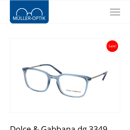
Sale!
Dolce & Gabbana dg 3349