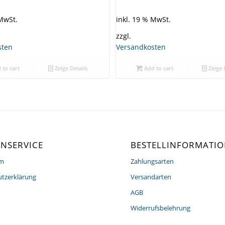
 MwSt.
inkl. 19 % MwSt.
zzgl.
sten
Versandkosten
 to cart
Zeige Details
Add to cart
Zeige 
NSERVICE
BESTELLINFORMATI
um
Zahlungsarten
tzerklärung
Versandarten
AGB
Widerrufsbelehrung