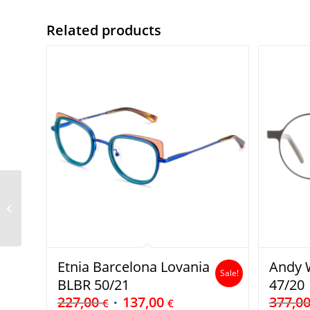
Related products
Jos Eschenbach
Titanium 981565 10 140
Etnia Barcelona Lovania
Andy W
Sale!
BLBR 50/21
47/20
227,00
137,00
377,0
€
€