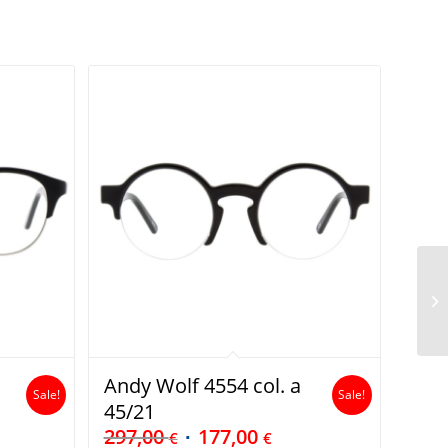
Andy Wolf 4554 col. a
Sale!
Sale!
45/21
297,00
177,00
€
€