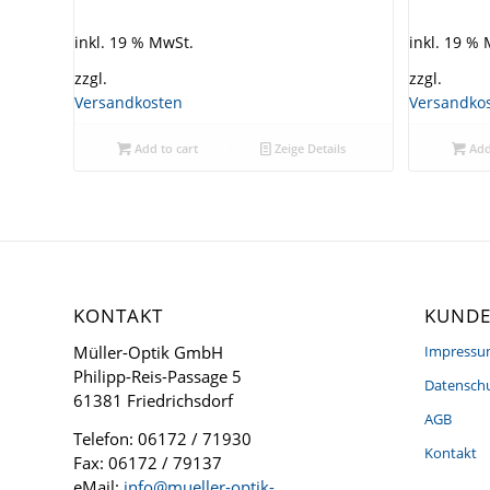
inkl. 19 % MwSt.
inkl. 19 %
zzgl.
zzgl.
Versandkosten
Versandko
Add to cart
Zeige Details
Add
KONTAKT
KUNDE
Müller-Optik GmbH
Impress
Philipp-Reis-Passage 5
Datenschu
61381 Friedrichsdorf
AGB
Telefon: 06172 / 71930
Kontakt
Fax: 06172 / 79137
eMail:
info@mueller-optik-