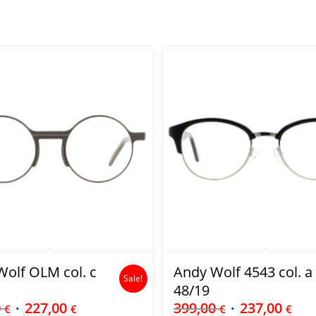
olf OLM col. c
Andy Wolf 4543 col. a
Sale!
48/19
0
227,00
399,00
237,00
€
€
€
€