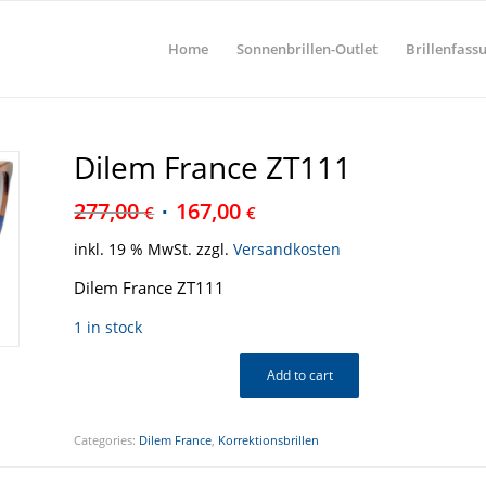
Home
Sonnenbrillen-Outlet
Brillenfass
Dilem France ZT111
277,00
167,00
€
€
inkl. 19 % MwSt.
zzgl.
Versandkosten
Dilem France ZT111
1 in stock
Add to cart
Categories:
Dilem France
,
Korrektionsbrillen