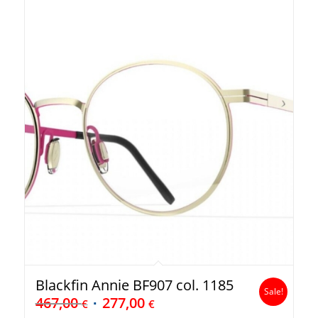
Blackfin Annie BF907 col. 1185
Sale!
467,00
277,00
€
€