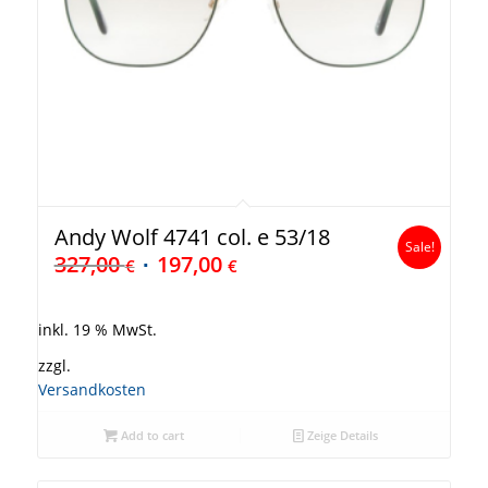
Andy Wolf 4741 col. e 53/18
Sale!
327,00
197,00
€
€
inkl. 19 % MwSt.
zzgl.
Versandkosten
Add to cart
Zeige Details