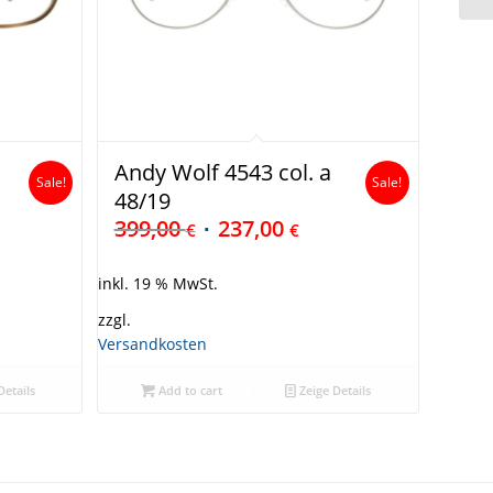
Andy Wolf 4543 col. a
Sale!
Sale!
48/19
399,00
237,00
€
€
inkl. 19 % MwSt.
zzgl.
Versandkosten
Details
Add to cart
Zeige Details