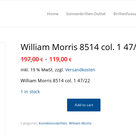
Home
Sonnenbrillen-Outlet
Brillenfass
William Morris 8514 col. 1 47
197,00
119,00
€
€
inkl. 19 % MwSt.
zzgl.
Versandkosten
William Morris 8514 col. 1 47/22
1 in stock
Add to cart
Categories:
Korrektionsbrillen
,
William Morris