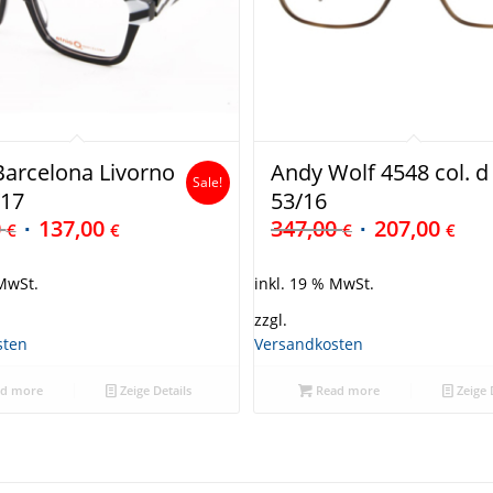
Barcelona Livorno
Andy Wolf 4548 col. d
Sale!
/17
53/16
0
137,00
347,00
207,00
€
€
€
€
 MwSt.
inkl. 19 % MwSt.
zzgl.
sten
Versandkosten
d more
Zeige Details
Read more
Zeige 