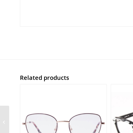
Related products
S.Oliver 99805 col. 600
61/14