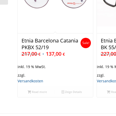
Etnia Barcelona Catania
Etnia 
Sale!
PKBX 52/19
BK 55
217,00
137,00
227,0
€
€
inkl. 19 % MwSt.
inkl. 19 %
zzgl.
zzgl.
Versandkosten
Versandko
Read more
Zeige Details
Rea