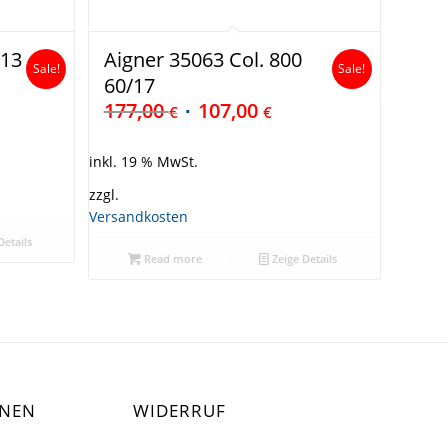
/13
Aigner 35063 Col. 800
Sale!
Sale!
60/17
177,00
107,00
€
€
inkl. 19 % MwSt.
zzgl.
Versandkosten
Details
Read more
Zeige Details
ONEN
WIDERRUF