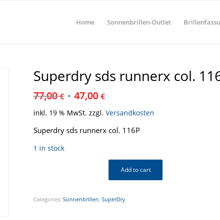
Home
Sonnenbrillen-Outlet
Brillenfass
Superdry sds runnerx col. 11
77,00
47,00
€
€
inkl. 19 % MwSt.
zzgl.
Versandkosten
Superdry sds runnerx col. 116P
1 in stock
Add to cart
Categories:
Sonnenbrillen
,
SuperDry