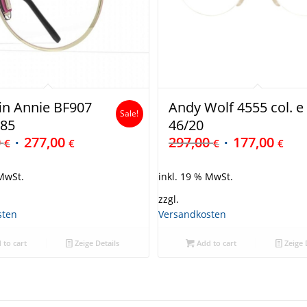
in Annie BF907
Andy Wolf 4555 col. e
Sale!
185
46/20
0
277,00
297,00
177,00
€
€
€
€
 MwSt.
inkl. 19 % MwSt.
zzgl.
sten
Versandkosten
 to cart
Zeige Details
Add to cart
Zeige 