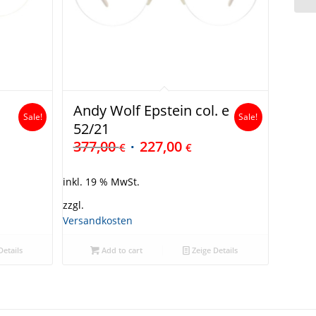
Andy Wolf Epstein col. e
Sale!
Sale!
52/21
377,00
227,00
€
€
inkl. 19 % MwSt.
zzgl.
Versandkosten
Details
Add to cart
Zeige Details