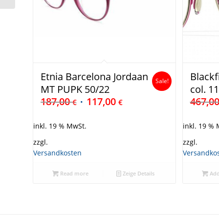
Etnia Barcelona Jordaan
Blackf
Sale!
MT PUPK 50/22
col. 1
187,00
117,00
467,0
€
€
inkl. 19 % MwSt.
inkl. 19 %
zzgl.
zzgl.
Versandkosten
Versandko
Read more
Zeige Details
Add