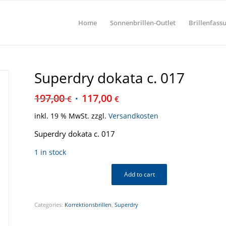
Home
Sonnenbrillen-Outlet
Brillenfass
Superdry dokata c. 017
197,00
117,00
€
€
inkl. 19 % MwSt.
zzgl.
Versandkosten
Superdry dokata c. 017
1 in stock
Add to cart
Categories:
Korrektionsbrillen
,
Superdry