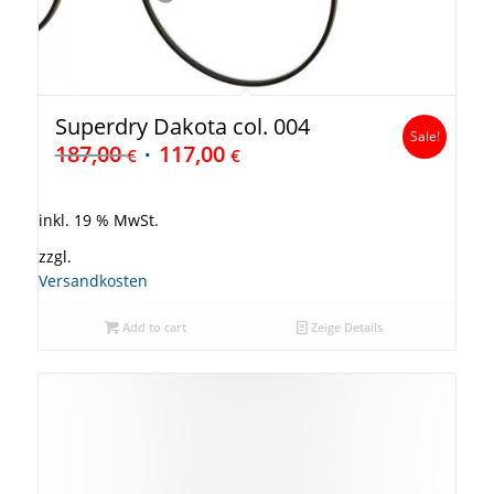
Superdry Dakota col. 004
Sale!
187,00
117,00
€
€
inkl. 19 % MwSt.
zzgl.
Versandkosten
Add to cart
Zeige Details