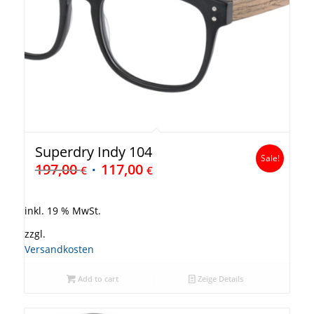
Superdry Indy 104
Sale!
197,00
117,00
€
€
inkl. 19 % MwSt.
zzgl.
Versandkosten
Add to cart
Zeige Details