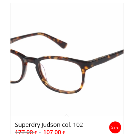
Superdry Judson col. 102
Sale!
177,00
107,00
€
€