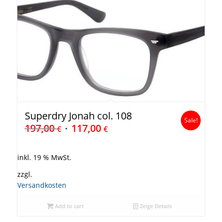
Superdry Jonah col. 108
Sale!
197,00
117,00
€
€
inkl. 19 % MwSt.
zzgl.
Versandkosten
Add to cart
Zeige Details