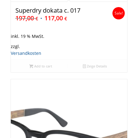
Superdry dokata c. 017
Sale!
197,00
117,00
€
€
inkl. 19 % MwSt.
zzgl.
Versandkosten
Add to cart
Zeige Details