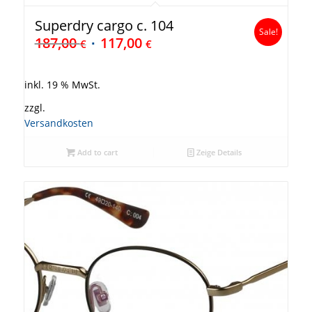
Superdry cargo c. 104
Sale!
187,00
117,00
€
€
inkl. 19 % MwSt.
zzgl.
Versandkosten
Add to cart
Zeige Details