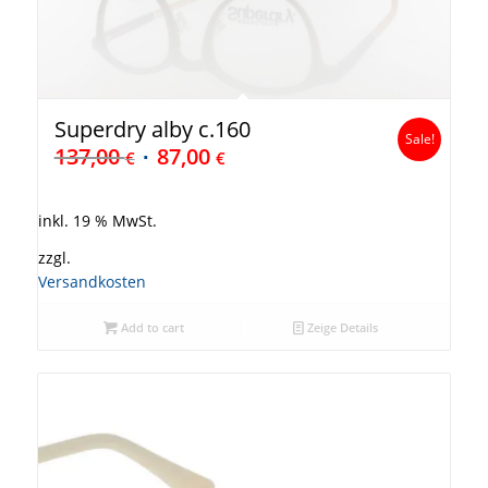
Superdry alby c.160
Sale!
137,00
87,00
€
€
inkl. 19 % MwSt.
zzgl.
Versandkosten
Add to cart
Zeige Details