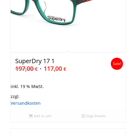
SuperDry 17 1
Sale!
197,00
117,00
€
€
inkl. 19 % MwSt.
zzgl.
Versandkosten
Add to cart
Zeige Details