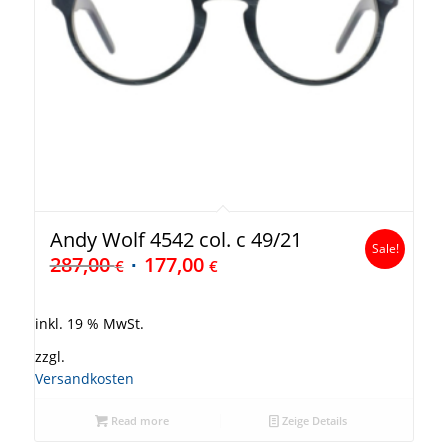
Andy Wolf 4542 col. c 49/21
Sale!
287,00
177,00
€
€
inkl. 19 % MwSt.
zzgl.
Versandkosten
Read more
Zeige Details