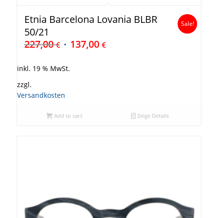
Etnia Barcelona Lovania BLBR
Sale!
50/21
227,00
137,00
€
€
inkl. 19 % MwSt.
zzgl.
Versandkosten
Add to cart
Zeige Details