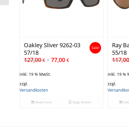
Oakley Sliver 9262-03
Ray B
Sale!
57/18
55/18
127,00
77,00
117,0
€
€
inkl. 19 % MwSt.
inkl. 19 %
zzgl.
zzgl.
Versandkosten
Versandko
Read more
Zeige Details
Add