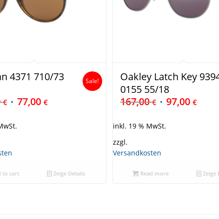
an 4371 710/73
Oakley Latch Key 939
Sale!
0155 55/18
0
77,00
167,00
97,00
€
€
€
€
 MwSt.
inkl. 19 % MwSt.
zzgl.
sten
Versandkosten
 to cart
Zeige Details
Read more
Zeige 