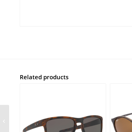
Related products
S.Oliver 99788 Col. 600
58/16