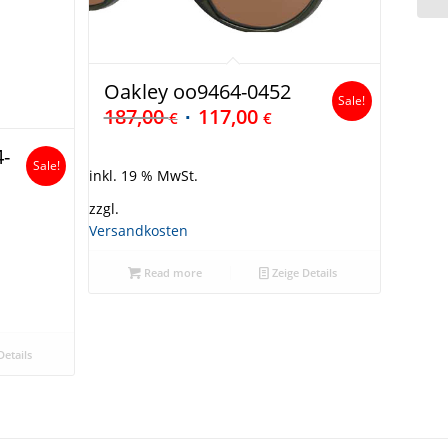
Oakley oo9464-0452
Sale!
187,00
117,00
€
€
4-
Sale!
inkl. 19 % MwSt.
zzgl.
Versandkosten
Read more
Zeige Details
Details