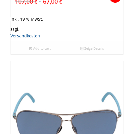
107,00
67,00
€
€
inkl. 19 % MwSt.
zzgl.
Versandkosten
Add to cart
Zeige Details