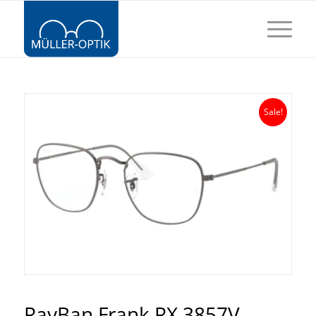
Sale!
RayBan Frank RX 3857V