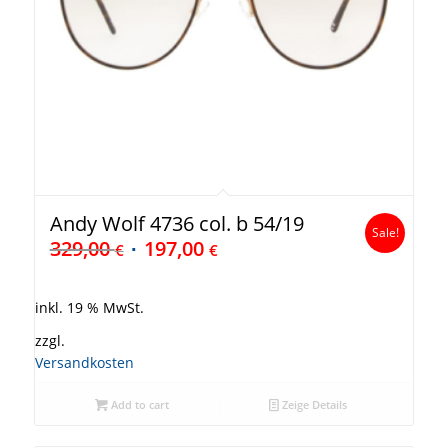
Andy Wolf 4736 col. b 54/19
Sale!
329,00
197,00
€
€
inkl. 19 % MwSt.
zzgl.
Versandkosten
Add to cart
Zeige Details