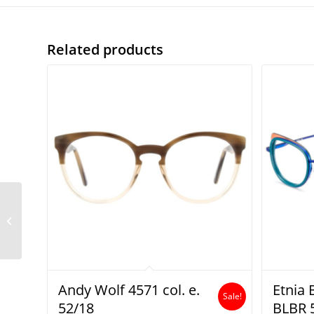
Related products
Tom Ford TF5699-B 005
Andy Wolf 4571 col. e.
Etnia 
Sale!
52/18
BLBR 