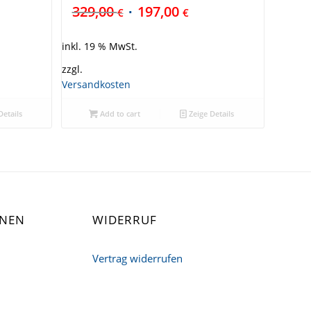
329,00
197,00
€
€
inkl. 19 % MwSt.
zzgl.
Versandkosten
Details
Add to cart
Zeige Details
ONEN
WIDERRUF
Vertrag widerrufen