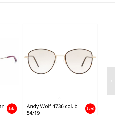
an
Andy Wolf 4736 col. b
Sale!
Sale!
54/19