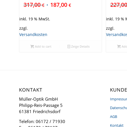
317,00
187,00
227,0
€
€
inkl. 19 % MwSt.
inkl. 19 %
zzgl.
zzgl.
Versandkosten
Versandko
Add to cart
Zeige Details
Add
KONTAKT
KUNDE
Müller-Optik GmbH
Impress
Philipp-Reis-Passage 5
Datenschu
61381 Friedrichsdorf
AGB
Telefon: 06172 / 71930
Kontakt