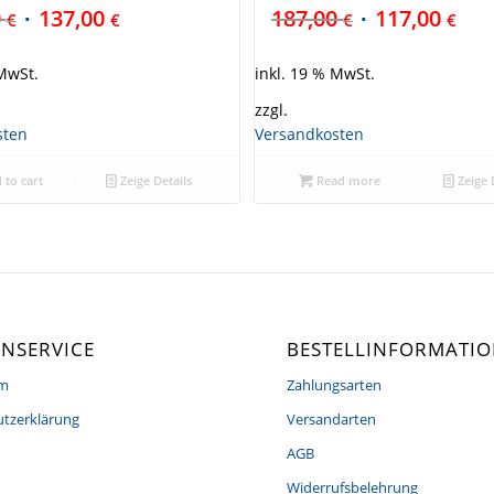
0
137,00
187,00
117,00
€
€
€
€
 MwSt.
inkl. 19 % MwSt.
zzgl.
sten
Versandkosten
 to cart
Zeige Details
Read more
Zeige 
NSERVICE
BESTELLINFORMATI
um
Zahlungsarten
tzerklärung
Versandarten
AGB
Widerrufsbelehrung