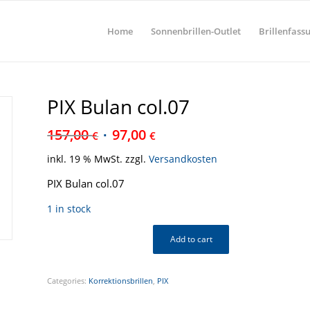
Home
Sonnenbrillen-Outlet
Brillenfass
PIX Bulan col.07
157,00
97,00
€
€
inkl. 19 % MwSt.
zzgl.
Versandkosten
PIX Bulan col.07
1 in stock
Add to cart
Categories:
Korrektionsbrillen
,
PIX