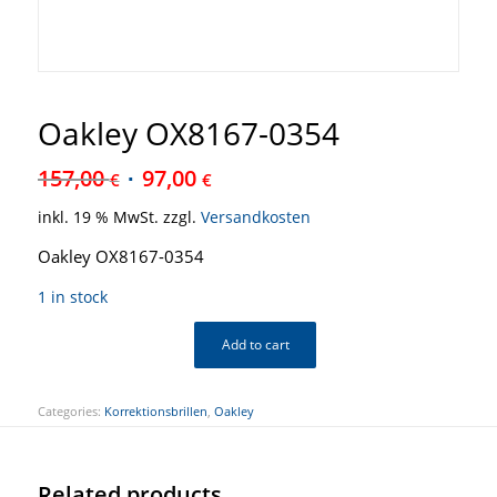
Oakley OX8167-0354
157,00
97,00
€
€
inkl. 19 % MwSt.
zzgl.
Versandkosten
Oakley OX8167-0354
1 in stock
Add to cart
Categories:
Korrektionsbrillen
,
Oakley
Related products