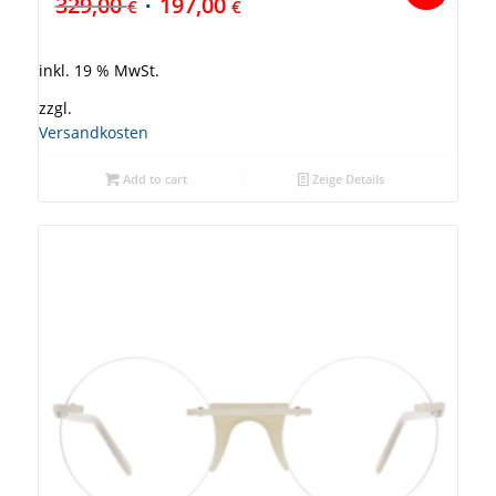
329,00
197,00
€
€
inkl. 19 % MwSt.
zzgl.
Versandkosten
Add to cart
Zeige Details