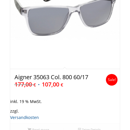
Aigner 35063 Col. 800 60/17
Sale!
177,00
107,00
€
€
inkl. 19 % MwSt.
zzgl.
Versandkosten
Read more
Zeige Details