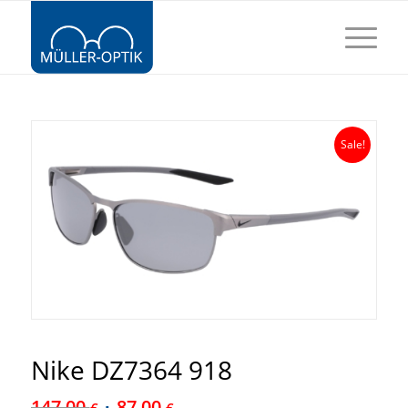
Sale!
Nike DZ7364 918
147,00
87,00
€
€