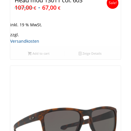
Head mod 13011 col. 603
Sale!
107,00
67,00
€
€
inkl. 19 % MwSt.
zzgl.
Versandkosten
Add to cart
Zeige Details