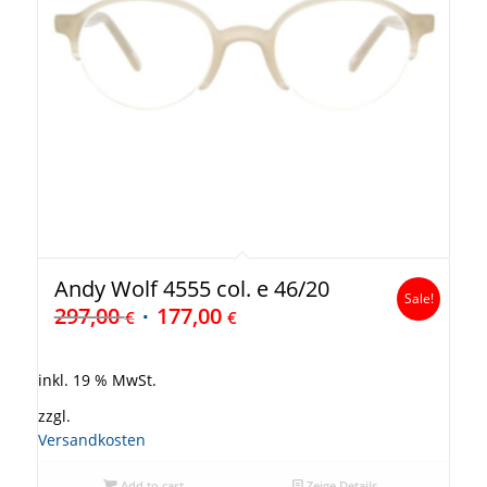
Andy Wolf 4555 col. e 46/20
Sale!
297,00
177,00
€
€
inkl. 19 % MwSt.
zzgl.
Versandkosten
Add to cart
Zeige Details