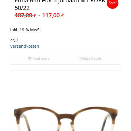
Etnia Barcelona Jordaan MT PUPK
Sale!
50/22
187,00
117,00
€
€
inkl. 19 % MwSt.
zzgl.
Versandkosten
Read more
Zeige Details