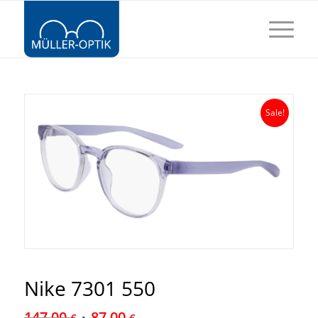
Sale!
Nike 7301 550
147,00
87,00
€
€