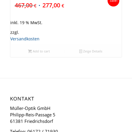
Sale!
467,00
277,00
€
€
inkl. 19 % MwSt.
zzgl.
Versandkosten
Add to cart
Zeige Details
KONTAKT
Müller-Optik GmbH
Philipp-Reis-Passage 5
61381 Friedrichsdorf
Telefon: 06172 / 71930