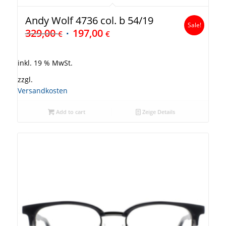
Andy Wolf 4736 col. b 54/19
Sale!
329,00
197,00
€
€
inkl. 19 % MwSt.
zzgl.
Versandkosten
Add to cart
Zeige Details