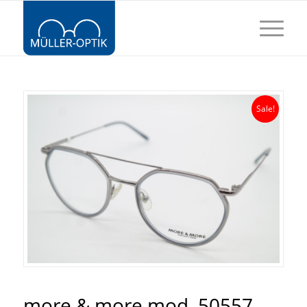
Sale!
more & more mod. 50557