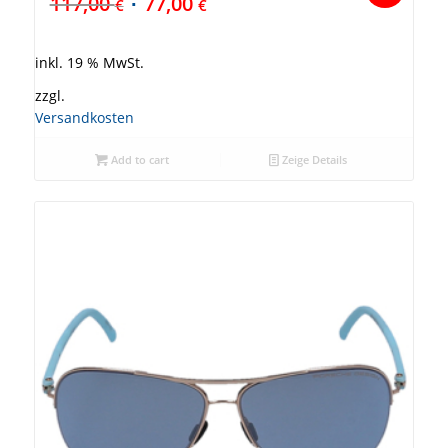
117,00
77,00
€
€
inkl. 19 % MwSt.
zzgl.
Versandkosten
Add to cart
Zeige Details