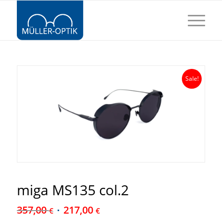
Sale!
miga MS135 col.2
357,00
217,00
€
€