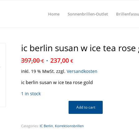
Home
Sonnenbrillen-Outlet
Brillenfass
ic berlin susan w ice tea rose
397,00
237,00
€
€
inkl. 19 % MwSt.
zzgl.
Versandkosten
ic berlin susan w ice tea rose gold
1 in stock
Add to cart
Categories:
IC Berlin
,
Korrektionsbrillen