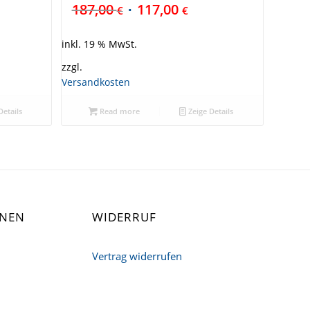
187,00
117,00
€
€
inkl. 19 % MwSt.
zzgl.
Versandkosten
Details
Read more
Zeige Details
ONEN
WIDERRUF
Vertrag widerrufen