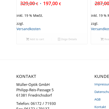
329,00
197,00
287,0
€
€
inkl. 19 % MwSt.
inkl. 19 %
zzgl.
zzgl.
Versandkosten
Versandko
Add to cart
Zeige Details
Rea
KONTAKT
KUNDE
Müller-Optik GmbH
Impress
Philipp-Reis-Passage 5
Datenschu
61381 Friedrichsdorf
AGB
Telefon: 06172 / 71930
Kontakt
Fax: 06172 / 79137