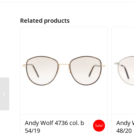
Related products
Rayban rb 3578V 2905
Andy Wolf 4736 col. b
Andy W
Sale!
54/19
48/20