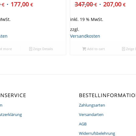
0
177,00
347,00
207,00
€
€
€
€
 MwSt.
inkl. 19 % MwSt.
zzgl.
sten
Versandkosten
d more
Zeige Details
Add to cart
Zeige 
NSERVICE
BESTELLINFORMATI
um
Zahlungsarten
tzerklärung
Versandarten
AGB
Widerrufsbelehrung