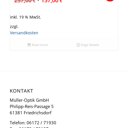
257,00
157,00
€
€
inkl. 19 % MwSt.
zzgl.
Versandkosten
Read more
Zeige Details
KONTAKT
Müller-Optik GmbH
Philipp-Reis-Passage 5
61381 Friedrichsdorf
Telefon: 06172 / 71930