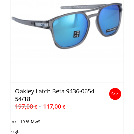
Oakley Latch Beta 9436-0654
Sale!
54/18
197,00
117,00
€
€
inkl. 19 % MwSt.
zzgl.