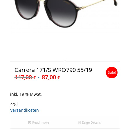
Carrera 171/S WRO790 55/19
Sale!
147,00
87,00
€
€
inkl. 19 % MwSt.
zzgl.
Versandkosten
Read more
Zeige Details