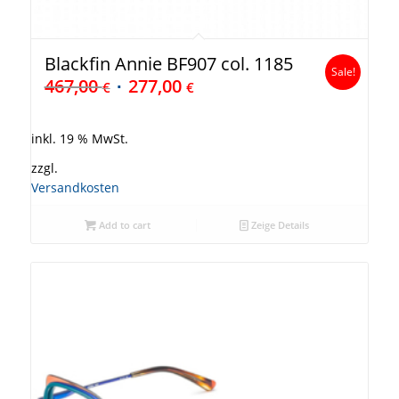
Blackfin Annie BF907 col. 1185
Sale!
467,00
277,00
€
€
inkl. 19 % MwSt.
zzgl.
Versandkosten
Add to cart
Zeige Details