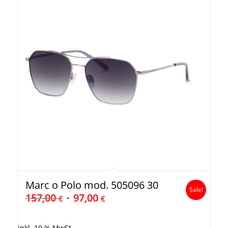
Marc o Polo mod. 505096 30
Sale!
157,00
97,00
€
€
inkl. 19 % MwSt.