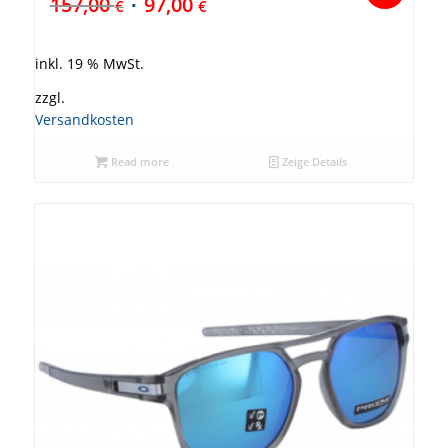
157,00
97,00
€
€
inkl. 19 % MwSt.
zzgl.
Versandkosten
Read more
Zeige Details