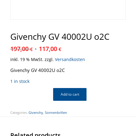
Givenchy GV 40002U o2C
197,00
117,00
€
€
inkl. 19 % MwSt.
zzgl.
Versandkosten
Givenchy GV 40002U o2C
1 in stock
Add to cart
Categories:
Givenchy
,
Sonnenbrillen
Related products