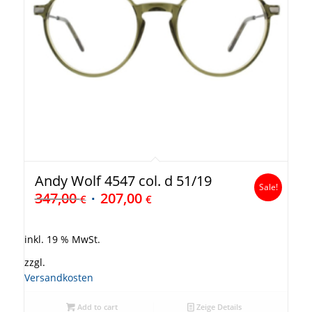
Andy Wolf 4547 col. d 51/19
Sale!
347,00
207,00
€
€
inkl. 19 % MwSt.
zzgl.
Versandkosten
Add to cart
Zeige Details