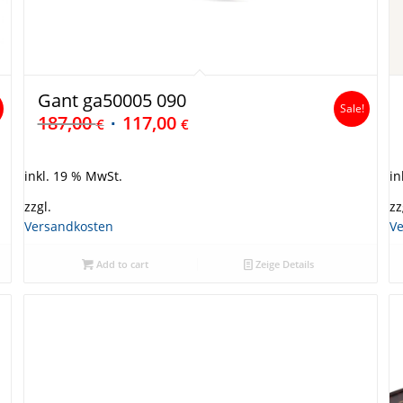
Gant ga50005 090
Sale!
187,00
117,00
€
€
inkl. 19 % MwSt.
in
zzgl.
zz
Versandkosten
V
Add to cart
Zeige Details