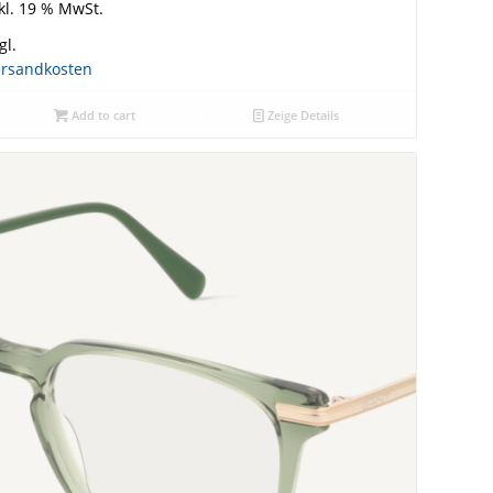
kl. 19 % MwSt.
gl.
ersandkosten
Add to cart
Zeige Details