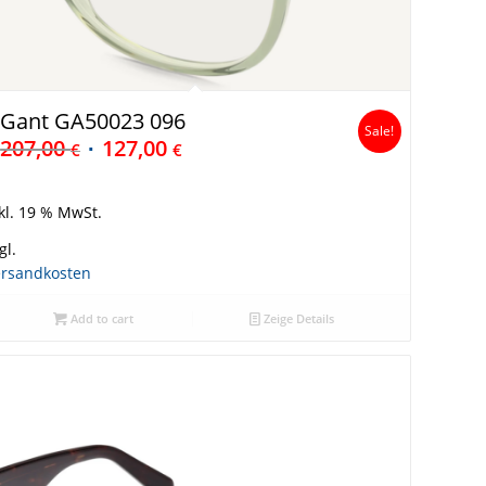
Gant GA50023 096
Sale!
207,00
127,00
€
€
kl. 19 % MwSt.
gl.
ersandkosten
Add to cart
Zeige Details