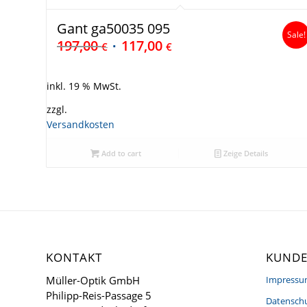
Gant ga50035 095
Sale!
197,00
117,00
€
€
inkl. 19 % MwSt.
zzgl.
Versandkosten
Add to cart
Zeige Details
KONTAKT
KUNDE
Müller-Optik GmbH
Impress
Philipp-Reis-Passage 5
Datenschu