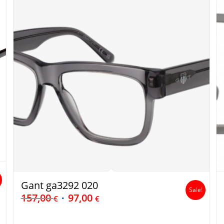
Gant ga3292 020
Sale!
157,00
97,00
€
€