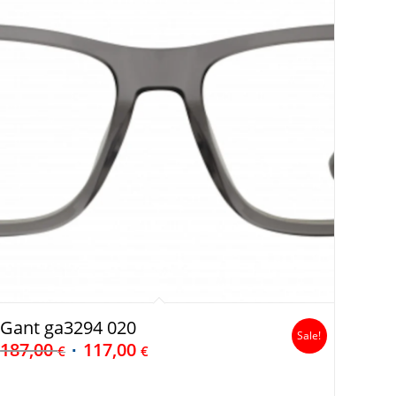
Gant ga3294 020
Sale!
187,00
117,00
€
€