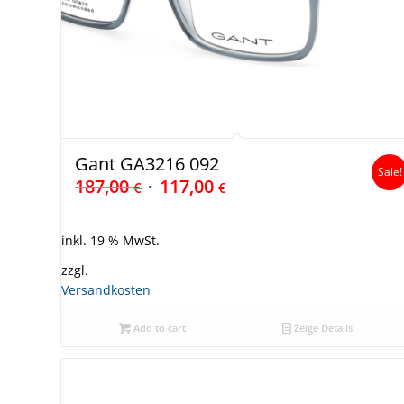
Gant GA3216 092
Sale!
187,00
117,00
€
€
inkl. 19 % MwSt.
zzgl.
Versandkosten
Add to cart
Zeige Details