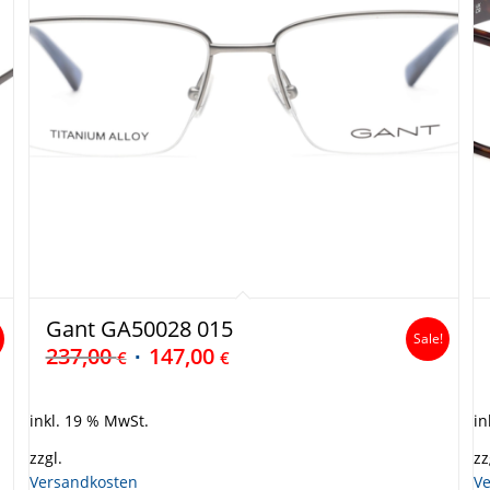
Gant GA50028 015
Sale!
237,00
147,00
€
€
inkl. 19 % MwSt.
in
zzgl.
zz
Versandkosten
V