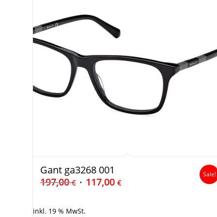
Gant ga3268 001
Sale!
197,00
117,00
€
€
inkl. 19 % MwSt.