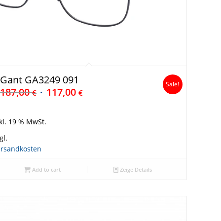
Gant GA3249 091
Sale!
187,00
117,00
€
€
kl. 19 % MwSt.
gl.
ersandkosten
Add to cart
Zeige Details