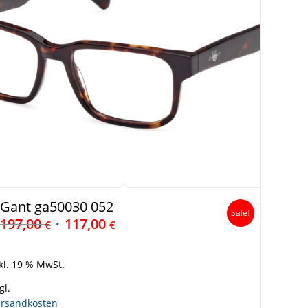
Gant ga50030 052
Sale!
197,00
117,00
€
€
kl. 19 % MwSt.
gl.
ersandkosten