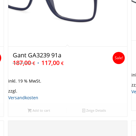
Gant GA3239 91a
Sale!
187,00
117,00
€
€
in
inkl. 19 % MwSt.
zz
zzgl.
V
Versandkosten
Add to cart
Zeige Details