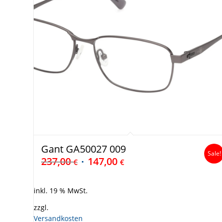
Gant GA50027 009
Sale!
237,00
147,00
€
€
inkl. 19 % MwSt.
zzgl.
Versandkosten