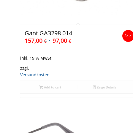
Gant GA3298 014
Sale!
157,00
97,00
€
€
inkl. 19 % MwSt.
zzgl.
Versandkosten
Add to cart
Zeige Details