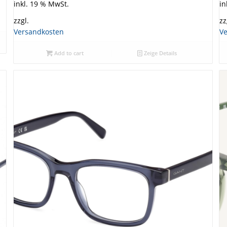
inkl. 19 % MwSt.
in
zzgl.
zz
Versandkosten
V
Add to cart
Zeige Details