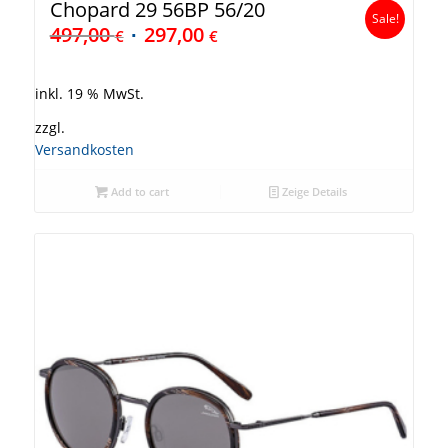
Chopard 29 56BP 56/20
Sale!
497,00
297,00
€
€
inkl. 19 % MwSt.
zzgl.
Versandkosten
Add to cart
Zeige Details