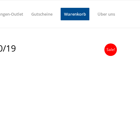
ungen-Outlet
Gutscheine
Warenkorb
Über uns
0/19
Sale!