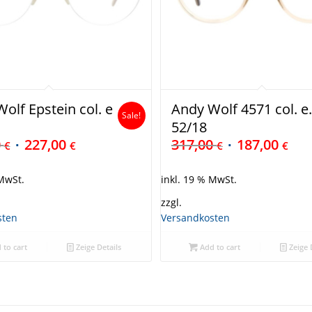
olf Epstein col. e
Andy Wolf 4571 col. e
Sale!
52/18
0
227,00
317,00
187,00
€
€
€
€
 MwSt.
inkl. 19 % MwSt.
zzgl.
sten
Versandkosten
 to cart
Zeige Details
Add to cart
Zeige 