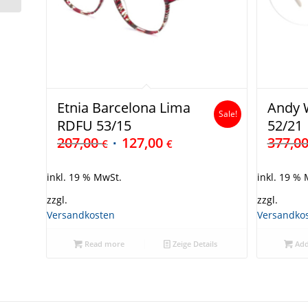
Etnia Barcelona Lima
Andy W
Sale!
RDFU 53/15
52/21
207,00
127,00
377,0
€
€
inkl. 19 % MwSt.
inkl. 19 %
zzgl.
zzgl.
Versandkosten
Versandko
Read more
Zeige Details
Add