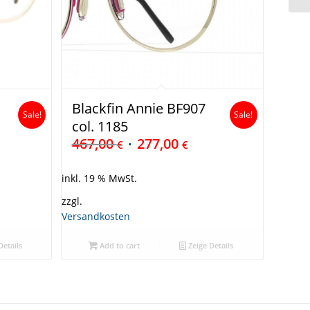
.
Blackfin Annie BF907
Sale!
Sale!
col. 1185
467,00
277,00
€
€
inkl. 19 % MwSt.
zzgl.
Versandkosten
Details
Add to cart
Zeige Details