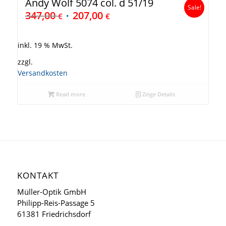
Andy Wolf 5074 col. d 51/19
Sale!
347,00
207,00
€
€
inkl. 19 % MwSt.
zzgl.
Versandkosten
Read more
Zeige Details
KONTAKT
Müller-Optik GmbH
Philipp-Reis-Passage 5
61381 Friedrichsdorf