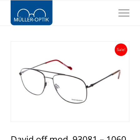
Sale!
David off mod. 93081 – 1060