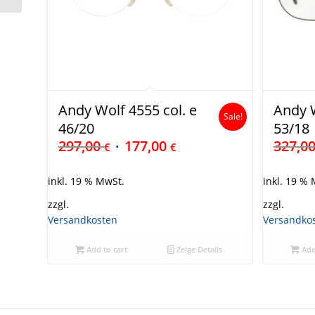
Andy Wolf 4555 col. e
Andy W
Sale!
46/20
53/18
297,00
177,00
327,0
€
€
inkl. 19 % MwSt.
inkl. 19 %
zzgl.
zzgl.
Versandkosten
Versandko
Add to cart
Zeige Details
Add