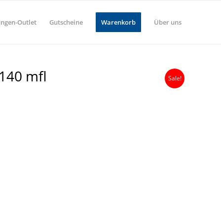
ungen-Outlet
Gutscheine
Warenkorb
Über uns
 140 mfl
Sale!