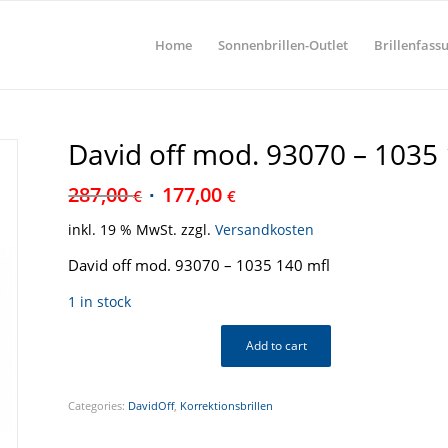
Home
Sonnenbrillen-Outlet
Brillenfass
David off mod. 93070 – 1035
287,00
177,00
€
€
inkl. 19 % MwSt.
zzgl.
Versandkosten
David off mod. 93070 – 1035 140 mfl
1 in stock
Add to cart
Categories:
DavidOff
,
Korrektionsbrillen