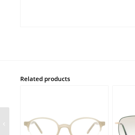
Related products
David off mod. 93081 –
1060 140 mfl