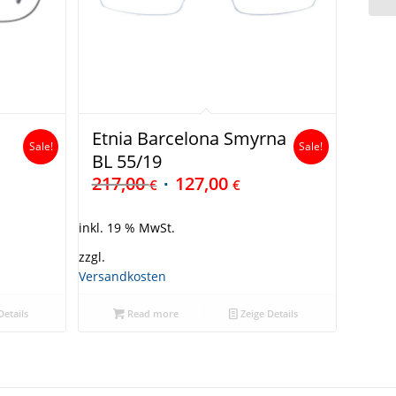
Etnia Barcelona Smyrna
Sale!
Sale!
BL 55/19
217,00
127,00
€
€
inkl. 19 % MwSt.
zzgl.
Versandkosten
Details
Read more
Zeige Details