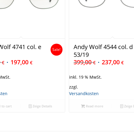
olf 4741 col. e
Andy Wolf 4544 col. d
Sale!
53/19
0
197,00
399,00
237,00
€
€
€
€
 MwSt.
inkl. 19 % MwSt.
zzgl.
sten
Versandkosten
 to cart
Zeige Details
Read more
Zeige 