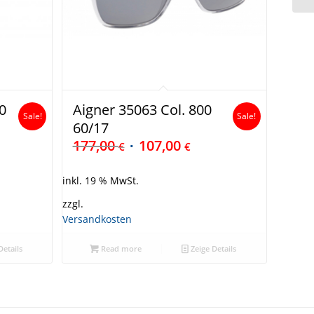
0
Aigner 35063 Col. 800
Sale!
Sale!
60/17
177,00
107,00
€
€
inkl. 19 % MwSt.
zzgl.
Versandkosten
Details
Read more
Zeige Details