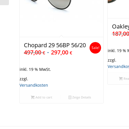
Oakle
187,0
Chopard 29 56BP 56/20
Sale!
inkl. 19 %
497,00
297,00
€
€
zzgl.
Versandko
inkl. 19 % MwSt.
zzgl.
Rea
Versandkosten
Add to cart
Zeige Details