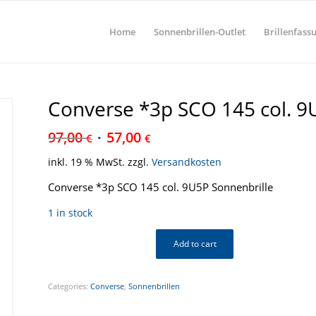
Home
Sonnenbrillen-Outlet
Brillenfass
Converse *3p SCO 145 col. 9
97,00
57,00
€
€
inkl. 19 % MwSt.
zzgl.
Versandkosten
Converse *3p SCO 145 col. 9U5P Sonnenbrille
1 in stock
Add to cart
Categories:
Converse
,
Sonnenbrillen