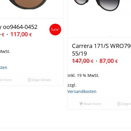
y oo9464-0452
Sale!
0
117,00
€
€
Carrera 171/S WRO79
 MwSt.
55/19
147,00
87,00
€
€
sten
inkl. 19 % MwSt.
d more
Zeige Details
zzgl.
Versandkosten
Read more
Zeige 