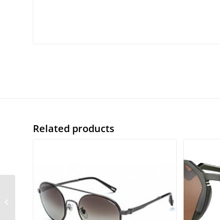
Related products
Converse SCO223 col.
07u4