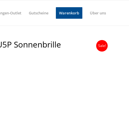
ungen-Outlet
Gutscheine
Warenkorb
Über uns
U5P Sonnenbrille
Sale!